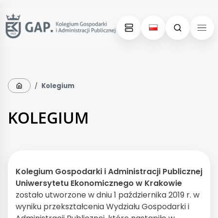
Skip
Skip
to
to
content
menu
Strona główna
/
Kolegium
KOLEGIUM
Kolegium Gospodarki i Administracji Publicznej
Uniwersytetu Ekonomicznego w Krakowie
zostało utworzone w dniu 1 października 2019 r. w
wyniku przekształcenia Wydziału Gospodarki i